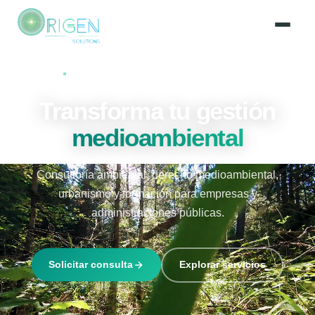
CONSULTORÍA MEDIOAMBIENTAL ESPECIALIZADA
Transforma tu gestión
medioambiental
Consultoría ambiental, derecho medioambiental,
urbanismo y formación para empresas y
administraciones públicas.
Solicitar consulta
Explorar servicios