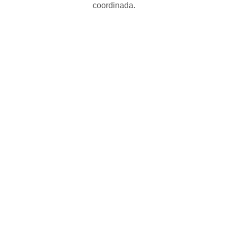
coordinada.
Teledetección
Calidad del agua
ISO 14001
Suelos contaminados
Huella de carbono
EIA