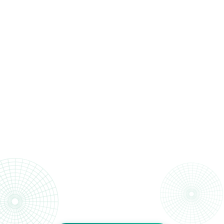
Planeamiento
Planes parciales
Espacios públicos
Movilidad
Zonas verdes
Reparcelaciones
A medida
Presencial
Online
Certificación